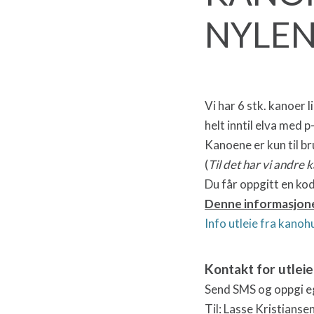
NYLE
Vi har 6 stk. kanoer 
helt inntil elva med p
Kanoene er kun til br
(
Til det har vi andre k
Du får oppgitt en kod
Denne informasjonen
Info utleie fra kan
Kontakt for utleie
Send SMS og oppgi ege
Til: Lasse Kristianse