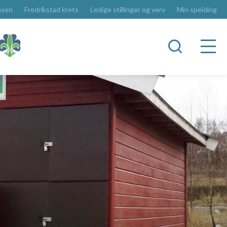
asen
Fredrikstad krets
Ledige stillinger og verv
Min speiding