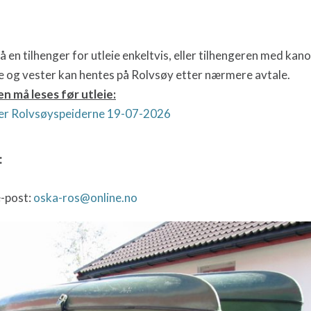
å en tilhenger for utleie enkeltvis, eller tilhengeren med kano
 og vester kan hentes på Rolvsøy etter nærmere avtale.
 må leses før utleie:
nger Rolvsøyspeiderne 19-07-2026
:
e-post:
oska-ros@online.no