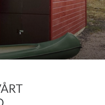
VÅRT
,