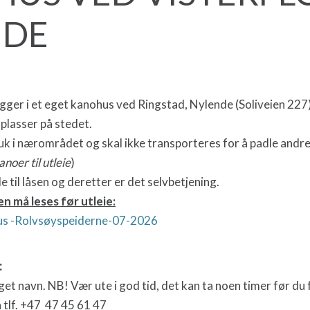
NDE
ligger i et eget kanohus ved Ringstad, Nylende (Soliveien 227
-plasser på stedet.
uk i nærområdet og skal ikke transporteres for å padle andre
anoer til utleie
)
e til låsen og deretter er det selvbetjening.
 må leses før utleie:
ohus -Rolvsøyspeiderne-07-2026
:
t navn. NB! Vær ute i god tid, det kan ta noen timer før du f
n tlf. +47 47 45 61 47