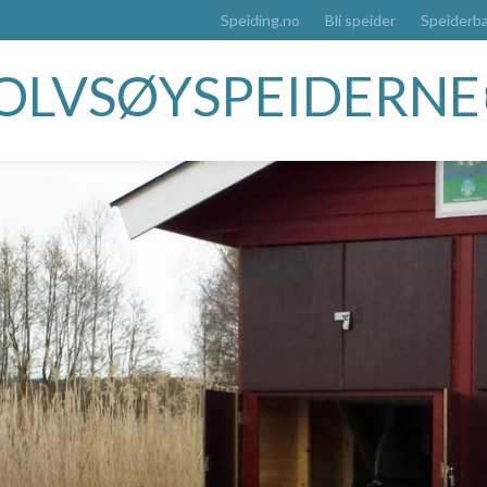
Speiding.no
Bli speider
Speiderb
OLVSØYSPEIDERNE